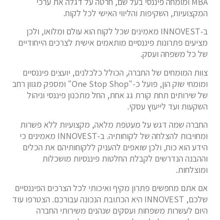
MBA ומומחה פיננסי בעל שם, חרטה על דגלה את ערכי
המקצועיות, השקיפות והליווי האישי לכל לקוח.
ב-INNOVEST מאמינים שכל לקוח הוא עולם ומלואו, ולכן
מציעים פתרונות פיננסיים מותאמים אישית לצרכים הייחודיים
של כל משפחה ועסק.
צוות המומחים של החברה, הכולל כלכלנים, יועצים פיננסיים
ומומחי שוק הון, פועל כ-"One Stop Shop" ומספק מגוון רחב
של שירותים תחת קורת גג אחת, החל מתכנון פיננסי וניהול
השקעות ועד לייעוץ עסקי.
החברה שמה דגש על מעטפת מלאה, מקצועיות ללא פשרות
ומחויבות להצלחה של לקוחותיה. ב-INNOVEST מאמינים כי
הידע הוא כוח, ולכן שואפים להעניק ללקוחותיהם את הכלים
וההבנה הנדרשים לקבלת החלטות פיננסיות מושכלות
ומוצלחות.
אם אתם מחפשים פתרון מקיף ואיכותי לכל הצרכים הפיננסיים
שלכם, INNOVEST היא הכתובת הנכונה עבורכם. הצטרפו עוד
היום לעשרות משפחות ועסקים שנהנים משירותי החברה