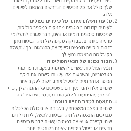
ליצור פערים בכיסוי הקיים. חשוב לוודא שתיק הביטוח
שלך כולל את כל הכיסויים הנדרשים בהתאם לשינויים
אלה.
מניעת תשלום מיותר על כיסויים כפולים
לעיתים קרובות מבוטחים מחזיקים במספר פוליסות
שמכסות סיכונים דומים או זהים, דבר שגורם לתשלומי
פרמיה מיותרים. בבדיקה מקיפה של תיק הביטוח ניתן
לזהות כיסויים חופפים ולייעל את ההוצאות, כך שתשלם
רק על מה שבאמת נחוץ לך.
הבנה נכונה של תנאי הפוליסות
תנאי הפוליסות עשויים להשתנות בעקבות רפורמות
רגולטוריות, והשפעות אלו עשויות לשנות את היקף
הכיסוי או התנאים להפעיל אותו. חשוב לעקוב אחר
שינויים אלו ולהבין איך הם משפיעים על ההגנה שלך, כדי
להימנע מהפתעות לא נעימות בעת מימוש הפוליסה.
התאמה למצב החיים הנוכחי
שינויים במצב המשפחתי, בעבודה או ביכולת הכלכלית
מצריכים התאמה של תיק הביטוח. למשל, לידת ילדים,
שינוי קריירה או יציאה לפנסיה עשויים לדרוש כיסויים
חדשים או ביטול כיסויים שאינם רלוונטיים יותר.