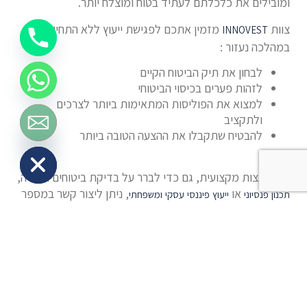
ומובילים את כלכלתם לעתיד בטוח ומוצלח יותר.
צוות
מזמין אתכם לפגישת ייעוץ ללא התחייבות,
INNOVEST
במהלכה נעזור :
לבחון את תיק הביטוח הקיים
לזהות פערים בכיסוי הביטוחי
למצוא את הפוליסות המתאימות ביותר לצרכים
ולתקציב
להבטיח שתקבלו את ההצעה הטובה ביותר
Hide chaty
להתייעצות מקצועית, גם כדי לברר על בדיקת ביטוחים ופנסיה,
או
, ניתן ליצור קשר במספר
תכנון
פנסיוני
ייעוץ
פיננסי
עסקי
ומשפחתי
הטלפון:
.
073-751355
המידע המובא במאמר זה נועד למידע כללי ולהעשרה בלבד.
המידע אינו מתחשב בנתונים, בצרכים, במטרות ובנסיבות
האישיות של אדם, משפחה או עסק מסוים, ואינו מהווה ייעוץ