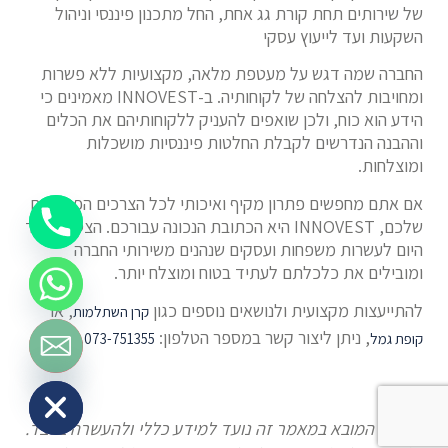
של שירותים תחת קורת גג אחת, החל מתכנון פיננסי וניהול
השקעות ועד לייעוץ עסקי
החברה שמה דגש על מעטפת מלאה, מקצועיות ללא פשרות
ומחויבות להצלחה של לקוחותיה. ב-INNOVEST מאמינים כי
הידע הוא כוח, ולכן שואפים להעניק ללקוחותיהם את הכלים
וההבנה הנדרשים לקבלת החלטות פיננסיות מושכלות
ומוצלחות.
אם אתם מחפשים פתרון מקיף ואיכותי לכל הצרכים הפיננסיים
שלכם, INNOVEST היא הכתובת הנכונה עבורכם. הצטרפו עוד
היום לעשרות משפחות ועסקים שנהנים משירותי החברה
ומובילים את כלכלתם לעתיד בטוח ומוצלח יותר.
להתייעצות מקצועית ולנושאים נוספים כגון
, או
קרן השתלמות
, ניתן ליצור קשר במספר הטלפון:
.
קופת גמל
073-751355
Hide chaty
המידע המובא במאמר זה נועד למידע כללי ולהעשרה בלבד.