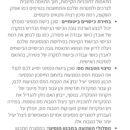
התאמות לתוכניות הקיימות, תוך התאמה מיטבית
לצרכים ולמטרות שלכם והתחשבות בגורמים כמו אופק
השקעה, רמת סיכון רצויה ותנאים פיננסיים.
בחירת כיסויים ביטוחיים
: סוכן ביטוח פנסיוני מומלץ
יכול לבצע הערכת גובה הכיסוי הביטוחי הנדרש במקרה
של אובדן כושר עבודה או פטירה, כמו גם לבחון את רמת
הכיסוי הביטוחי הקיימת בפוליסות הפנסיוניות שלכם
ויעלה לדיון את הנושא התאמת גובה הכיסויים הביטוחים
לאבדן כושר עבודה וביטוח למקרה של פטירה, בהתאם
לנסיבות האישיות.
מיצוי הטבות מס:
סוכן ביטוח פנסיוני יסייע לכם לנצל
את הטבות המס המוצעות בתחום החיסכון הפנסיוני.
תכנון פנסיוני יעיל יבחן את הטבות המס המגיעות לכם,
הן עבור הפקדות חודשיות והן עבור ניצול מיטבי של
תקרות ההפקדה. בנוסף, ייבחן האם ניתן להגדיל את
ההפקדות לתוכנית תוך ניצול הטבות מס נוספות. במידה
ויש הפקדות שאינן מעניקות הטבות מס, יומלץ על
העברתן למוצרים פנסיונים אחרים המאפשרים ניצול יעיל
יותר של הטבות אלו.
מסלולי השקעה בתכנון פנסיוני
: במסגרת התכנון