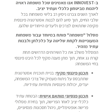
ב-INNOVEST אנו מאמינים שכל משפחה ראויה
ליהנות מביטחון כלכלי ועתיד יציב.
לאורך השנים צברנו ניסיון רב בליווי משפחות בכל
שלבי החיים, תוך סיוע להם לבנות אסטרטגיה פיננסית
מקיפה שתתאים לצרכים וליעדים הייחודיים שלהם.
מסלול "משפחה" פותח במיוחד עבור משפחות
המעוניינות לקחת שליטה על כלכלתן ולבנות
עתיד מזהיר.
המסלול משלב את כל השירותים הדרושים תחת
קורת גג אחת, תוך מתן מענה מקיף לכל היבט פיננסי
בחיי המשפחה:
תכנון פיננסי מקיף
:
בניית תוכנית אסטרטגית
שתתבסס על ניתוח מעמיק של צרכי המשפחה,
יעדים, יכולות פיננסיות ותחזיות עתידיות.
תכנון פנסיוני מותאם אישית
:
הבטחת עתיד
כלכלי יציב לאחר הפרישה, תוך בחירת מסלולי
פרישה אופטימליים, ניהול חסכונות פנסיוניים,