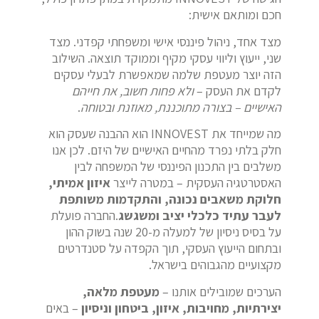
חכם ומותאם אישית:
מצד אחד, ניהול פיננסי אישי ומשפחתי קפדני. מצד
שני, ייעוץ וליווי עסקי מקיף וממוקד תוצאה. השילוב
הזה יוצר מעטפת שלמה שמאפשרת לבעלי עסקים
לקדם את העסק –
ולא פחות חשוב, את חייהם
האישיים – בצורה מתוכננת, מאוזנת ובטוחה
.
מה שמייחד את INNOVEST הוא ההבנה שעסק הוא
חלק בלתי נפרד מהחיים האישיים של היזם. לכן אנו
משלבים בין התכנון הפיננסי של המשפחה לבין
האסטרטגיה העסקית – במטרה לייצר
איזון אמיתי,
חלוקת משאבים נכונה, והתקדמות משותפת
לעבר עתיד כלכלי יציב ומשגשג
.החברה פועלת
על בסיס ניסיון של למעלה מ-20 שנה בשוק ההון
ובתחום הייעוץ העסקי, תוך הקפדה על סטנדרטים
מקצועיים מהגבוהים בישראל.
הערכים שמובילים אותנו –
מעטפת מלאה,
יצירתיות, מחויבות, איזון, ביטחון וניסיון
– באים