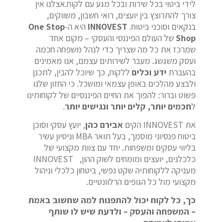
לידי ביטוי בכל שירות ובכל מגע עם לקוח.אצלנו אין
צורך להתרוצץ בין יועצים, רואי חשבון, משווקים,
בנקאים וסוכני ביטוח.
INNOVEST
היא ה-
One Stop
Shop
של העולם הפיננסי והעסקי – מקום אחד
שמרכז את כל מה שצריך כדי לנהל משפחה חכמה
ועסק משגשג. מעבר לשירותים עצמם, אנו מאמינים
בהעברת
ידע וכלים
ללקוח, כך שיוכל להבין, לתכנן
ולבצע מהלכים באופן עצמאי ומושכל. כי החזון שלנו
פשוט וברור: להפוך את החיים הפיננסיים של לקוחותינו
ל
חכמים יותר, קלים יותר ונגישים יותר
.
את INNOVEST הקים
אבירם כהן
, יועץ עסקי וסוכן
ביטוח פנסיוני מוסמך, בעל תואר MBA וניסיון עשיר
בליווי עסקים ומשפחות. יחד עם צוות מקצועי של
כלכלנים, יועצים ומומחים לשוק ההון, INNOVEST
מעניקה ללקוחותיה שקט נפשי, ביטחון כלכלי וניהול
מקצועי מול כל הגופים הרלוונטיים.
כך, כל לקוח יכול להתפנות למה שחשוב באמת
– המשפחה והעסק – ולדעת שיש לו שותף