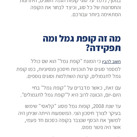
בנוסף, נלמד על סוגי קופות הגמל השונים, היתרונות
והחסרונות של כל סוג, וכיצד לבחור את הקופה
המתאימה ביותר עבורכם.
מה זה קופת גמל ומה
תפקידה?
כי המונח "קופת גמל" הוא שם כולל
חשוב להבין
למספר סוגים של תוכניות חיסכון פנסיוניות, כמו קופת
גמל לתגמולים, קרנות השתלמות וסוגים נוספים.
עם זאת, כאשר מדברים על "קופת גמל" בחיי
היום-יום, הכוונה לרוב היא ל"קופת גמל לתגמולים".
עד שנת 2008, קופות גמל מסוג "קלאסי" שימשו
בעיקר לצורך חיסכון הוני. המשמעות הייתה שניתן היה
למשוך את הכסף שנצבר בקופה כסכום חד פעמי,
אשר היה פטור ממס.